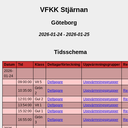
VFKK Stjärnan
Göteborg
2026-01-24 - 2026-01-25
Tidsschema
Datum
Tid
Klass
Deltagarförteckning
Uppvärmningsgrupper
Re
2026-
01-24
09:00:00
Vit 5
Deltagare
Uppvärmningsgrupper
Grön
10:35:00
Deltagare
Uppvärmningsgrupper
Res
2
12:01:00
Gul 2
Deltagare
Uppvärmningsgrupper
Res
13:54:00
Vit 1
Deltagare
Uppvärmningsgrupper
15:32:00
Gul 1
Deltagare
Uppvärmningsgrupper
Res
Grön
16:55:00
Deltagare
Uppvärmningsgrupper
Res
3