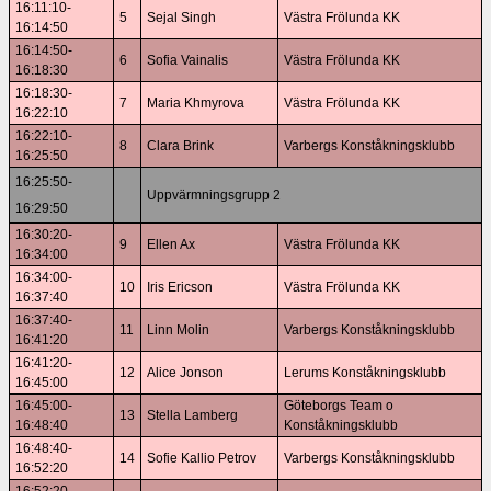
16:11:10-
5
Sejal Singh
Västra Frölunda KK
16:14:50
16:14:50-
6
Sofia Vainalis
Västra Frölunda KK
16:18:30
16:18:30-
7
Maria Khmyrova
Västra Frölunda KK
16:22:10
16:22:10-
8
Clara Brink
Varbergs Konståkningsklubb
16:25:50
16:25:50-
Uppvärmningsgrupp 2
16:29:50
16:30:20-
9
Ellen Ax
Västra Frölunda KK
16:34:00
16:34:00-
10
Iris Ericson
Västra Frölunda KK
16:37:40
16:37:40-
11
Linn Molin
Varbergs Konståkningsklubb
16:41:20
16:41:20-
12
Alice Jonson
Lerums Konståkningsklubb
16:45:00
16:45:00-
Göteborgs Team o
13
Stella Lamberg
16:48:40
Konståkningsklubb
16:48:40-
14
Sofie Kallio Petrov
Varbergs Konståkningsklubb
16:52:20