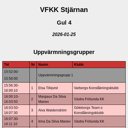
VFKK Stjärnan
Gul 4
2026-01-25
Uppvärmningsgrupper
Tid
Nr
Namn
Klubb
15:52:00-
Uppvärmningsgrupp 1
15:56:00
15:56:30-
1
Elsa Tillqvist
Varbergs Konståkningsklubb
16:00:10
16:00:10-
Margaux Da Silva
2
Västra Frölunda KK
16:03:50
Manev
16:03:50-
Göteborgs Team o
3
Alva Waldenström
16:07:30
Konståkningsklubb
16:07:30-
4
Irina Da Silva Manev
Västra Frölunda KK
16:11:10