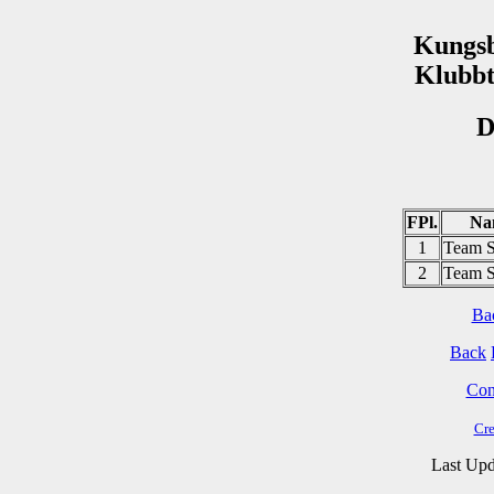
Kungsb
Klubbt
D
FPl.
Na
1
Team S
2
Team S
Ba
Back
Cont
Cre
Last Upd