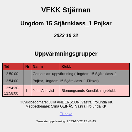
VFKK Stjärnan
Ungdom 15 Stjärnklass_1 Pojkar
2023-10-22
Uppvärmningsgrupper
Tid
Nr
Namn
Klubb
12:50:00-
Gemensam uppvärmning (Ungdom 15 Stjärnklass_1
12:54:00
Pojkar, Ungdom 15 Stjärnklass_1 Flickor)
12:54:30-
1
John Ahlqvist
Stenungsunds Konståkningsklubb
12:58:00
Huvudbedömare: Julia ANDERSSON, Västra Frölunda KK
Medbedömare: Stina GEINÄS, Västra Frölunda KK
Tillbaka
Senaste uppdatering: 2023-10-22 13:46:45