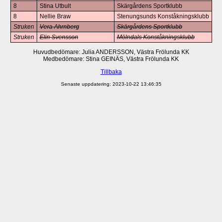
8
Stina Utbult
Skärgårdens Sportklubb
8
Nellie Braw
Stenungsunds Konståkningsklubb
Struken
Vera Ahrnberg
Skärgårdens Sportklubb
Struken
Elin Svensson
Mölndals Konståkningsklubb
Huvudbedömare: Julia ANDERSSON, Västra Frölunda KK
Medbedömare: Stina GEINÄS, Västra Frölunda KK
Tillbaka
Senaste uppdatering: 2023-10-22 13:46:35