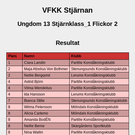
VFKK Stjärnan
Ungdom 13 Stjärnklass_1 Flickor 2
Resultat
Plats
Namn
Klubb
1
Clara Landin
Partille Konståkningsklubb
2
Maja Afzelius Von Bothmer
Stenungsunds Konståkningsklubb
2
Nellie Bergqvist
Lerums Konståkningsklubb
4
Astrid Björn
Partille Konståkningsklubb
4
Vilma Wendelius
Partille Konståkningsklubb
4
Ida Hansson
Lerums Konståkningsklubb
7
Bianca Stille
Stenungsunds Konståkningsklubb
8
Wilma Petersson
Mölndals Konståkningsklubb
8
Alicia Cartemo
Mölndals Konståkningsklubb
8
Amanda BodÉN
Partille Konståkningsklubb
8
Nellie Berne
Skärgårdens Sportklubb
8
Nina Wallin
Partille Konståkningsklubb