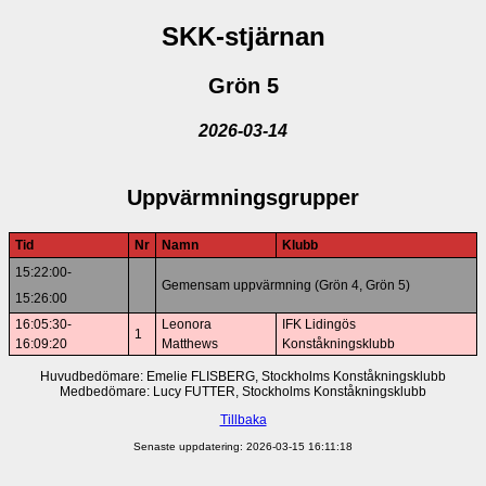
SKK-stjärnan
Grön 5
2026-03-14
Uppvärmningsgrupper
Tid
Nr
Namn
Klubb
15:22:00-
Gemensam uppvärmning (Grön 4, Grön 5)
15:26:00
16:05:30-
Leonora
IFK Lidingös
1
16:09:20
Matthews
Konståkningsklubb
Huvudbedömare: Emelie FLISBERG, Stockholms Konståkningsklubb
Medbedömare: Lucy FUTTER, Stockholms Konståkningsklubb
Tillbaka
Senaste uppdatering: 2026-03-15 16:11:18