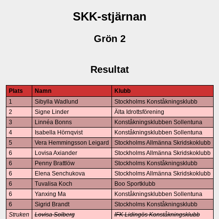
SKK-stjärnan
Grön 2
Resultat
Plats
Namn
Klubb
1
Sibylla Wadlund
Stockholms Konståkningsklubb
2
Signe Linder
Älta Idrottsförening
3
Linnéa Bonns
Konståkningsklubben Sollentuna
4
Isabella Hörnqvist
Konståkningsklubben Sollentuna
5
Vera Hemmingsson Leigard
Stockholms Allmänna Skridskoklubb
6
Lovisa Axiander
Stockholms Allmänna Skridskoklubb
6
Penny Brattlöw
Stockholms Konståkningsklubb
6
Elena Senchukova
Stockholms Allmänna Skridskoklubb
6
Tuvalisa Koch
Boo Sportklubb
6
Yanxing Ma
Konståkningsklubben Sollentuna
6
Sigrid Brandt
Stockholms Konståkningsklubb
Struken
Lovisa Solberg
IFK Lidingös Konståkningsklubb