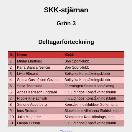
SKK-stjärnan
Grön 3
Deltagarförteckning
Nr
Namn
Klubb
1
Minna Lindberg
Boo Sportklubb
2
Karla Bianca Nenciu
Boo Sportklubb
3
Livia Elbrand
Botkyrka Konståkningsklubb
4
Selma Gustafsson Gezelius
Botkyrka Konståkningsklubb
5
Sofia Thorslund
Föreningen Solna Konståkning
6
Agnes Karlsson Engdahl
IFK Lidingös Konståkningsklubb
7
Nicole Khelachwili
IFK Lidingös Konståkningsklubb
8
Simone Appelberg
Konståkningsklubben Sollentuna
9
Ines Brolund
Stockholms Allmänna Skridskoklubb
10
Julia Molander
Stockholms Konståkningsklubb
11
Filippa Olsson
IFK Lidingös Konståkningsklubb
Tillbaka