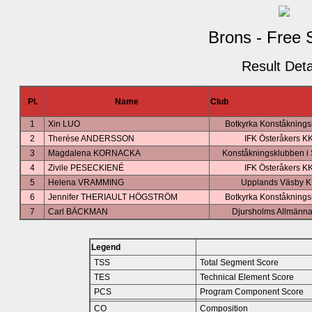
Brons - Free 
Result Deta
Pl.
Name
Club
1
Xin LUO
Botkyrka Konståknings
2
Therése ANDERSSON
IFK Österåkers K
3
Magdalena KORNACKA
Konståkningsklubben i
4
Zivile PESECKIENÉ
IFK Österåkers K
5
Helena VRAMMING
Upplands Väsby 
6
Jennifer THERIAULT HÖGSTRÖM
Botkyrka Konståknings
7
Carl BÄCKMAN
Djursholms Allmänn
Legend
TSS
Total Segment Score
TES
Technical Element Score
PCS
Program Component Score
CO
Composition