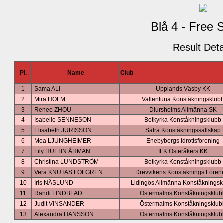
Blå 4 - Free 
Result Deta
Pl.
Name
Club
1
Sama ALI
Upplands Väsby KK
2
Mira HOLM
Vallentuna Konståkningsklub
3
Renee ZHOU
Djursholms Allmänna SK
4
Isabelle SENNESON
Botkyrka Konståkningsklubb
5
Elisabeth JURISSON
Sätra Konståkningssällskap
6
Moa LJUNGHEIMER
Enebybergs Idrottsförening
7
Lily HULTIN ÅHMAN
IFK Österåkers KK
8
Christina LUNDSTRÖM
Botkyrka Konståkningsklubb
9
Vera KNUTAS LÖFGREN
Drevvikens Konståknings Fören
10
Iris NÄSLUND
Lidingös Allmänna Konståkningsk
11
Randi LINDBLAD
Östermalms Konståkningsklub
12
Judit VINSANDER
Östermalms Konståkningsklub
13
Alexandra HANSSON
Östermalms Konståkningsklub