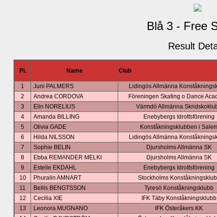
Blå 3 - Free 
Result Deta
Pl.
Name
Club
1
Juni PALMERS
Lidingös Allmänna Konståknings
2
Andrea CORDOVA
Föreningen Skating o Dance Ac
3
Elin NORELIUS
Värmdö Allmänna Skridskoklu
4
Amanda BILLING
Enebybergs Idrottsförening
5
Olivia GADE
Konståkningsklubben i Sale
6
Hilda NILSSON
Lidingös Allmänna Konståknings
7
Sophie BELIN
Djursholms Allmänna SK
8
Ebba REMANDER MELKI
Djursholms Allmänna SK
9
Estelle EKDAHL
Enebybergs Idrottsförening
10
Phuralin AMNART
Stockholms Konståkningsklu
11
Bellis BENGTSSON
Tyresö Konståkningsklubb
12
Cecilia XIE
IFK Täby Konståkningsklubb
13
Leonora MUGNANO
IFK Österåkers KK