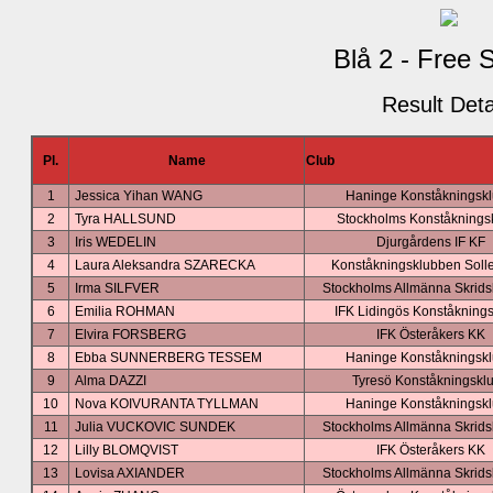
Blå 2 - Free 
Result Deta
Pl.
Name
Club
1
Jessica Yihan WANG
Haninge Konståkningsk
2
Tyra HALLSUND
Stockholms Konståknings
3
Iris WEDELIN
Djurgårdens IF KF
4
Laura Aleksandra SZARECKA
Konståkningsklubben Soll
5
Irma SILFVER
Stockholms Allmänna Skrids
6
Emilia ROHMAN
IFK Lidingös Konståkning
7
Elvira FORSBERG
IFK Österåkers KK
8
Ebba SUNNERBERG TESSEM
Haninge Konståkningsk
9
Alma DAZZI
Tyresö Konståkningskl
10
Nova KOIVURANTA TYLLMAN
Haninge Konståkningsk
11
Julia VUCKOVIC SUNDEK
Stockholms Allmänna Skrids
12
Lilly BLOMQVIST
IFK Österåkers KK
13
Lovisa AXIANDER
Stockholms Allmänna Skrids