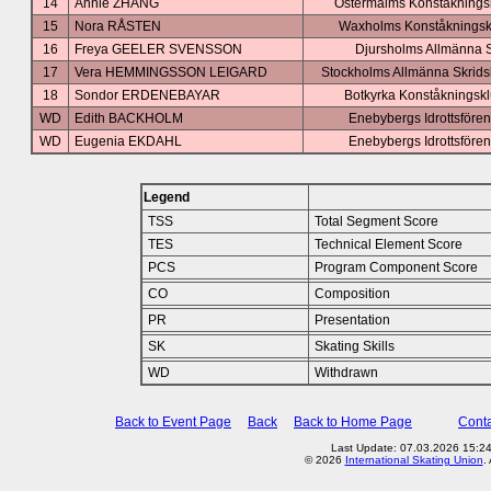
14
Annie ZHANG
Östermalms Konståknings
15
Nora RÅSTEN
Waxholms Konståkningsk
16
Freya GEELER SVENSSON
Djursholms Allmänna 
17
Vera HEMMINGSSON LEIGARD
Stockholms Allmänna Skrids
18
Sondor ERDENEBAYAR
Botkyrka Konståkningsk
WD
Edith BACKHOLM
Enebybergs Idrottsfören
WD
Eugenia EKDAHL
Enebybergs Idrottsfören
Legend
TSS
Total Segment Score
TES
Technical Element Score
PCS
Program Component Score
CO
Composition
PR
Presentation
SK
Skating Skills
WD
Withdrawn
Back to Event Page
Back
Back to Home Page
Conta
Last Update: 07.03.2026 15:2
© 2026
International Skating Union
.