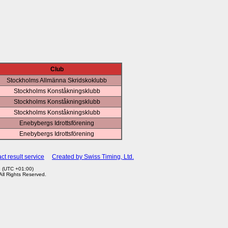
Club
Stockholms Allmänna Skridskoklubb
Stockholms Konståkningsklubb
Stockholms Konståkningsklubb
Stockholms Konståkningsklubb
Enebybergs Idrottsförening
Enebybergs Idrottsförening
ct result service
Created by Swiss Timing, Ltd.
6 (UTC +01:00)
 All Rights Reserved.