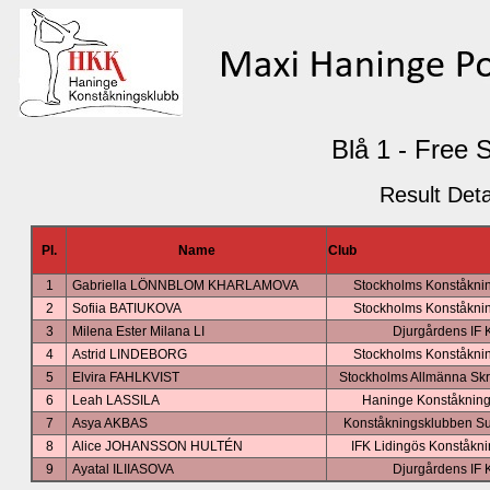
Blå 1 - Free 
Result Deta
Pl.
Name
Club
1
Gabriella LÖNNBLOM KHARLAMOVA
Stockholms Konståkni
2
Sofiia BATIUKOVA
Stockholms Konståkni
3
Milena Ester Milana LI
Djurgårdens IF 
4
Astrid LINDEBORG
Stockholms Konståkni
5
Elvira FAHLKVIST
Stockholms Allmänna Skr
6
Leah LASSILA
Haninge Konståknin
7
Asya AKBAS
Konståkningsklubben S
8
Alice JOHANSSON HULTÉN
IFK Lidingös Konståkn
9
Ayatal ILIIASOVA
Djurgårdens IF 