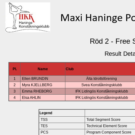
Röd 2 - Free 
Result Deta
Pl.
Name
Club
1
Ellen BRUNDIN
Älta Idrottsförening
2
Myra KJELLBERG
Svea Konståkningsklubb
3
Emma RHEBORG
IFK Lidingös Konståkningsklubb
4
Elsa AHLIN
IFK Lidingös Konståkningsklubb
Legend
TSS
Total Segment Score
TES
Technical Element Score
PCS
Program Component Score