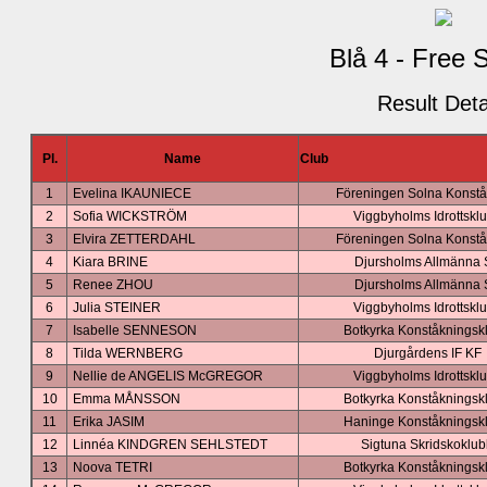
Blå 4 - Free 
Result Deta
Pl.
Name
Club
1
Evelina IKAUNIECE
Föreningen Solna Konstå
2
Sofia WICKSTRÖM
Viggbyholms Idrottskl
3
Elvira ZETTERDAHL
Föreningen Solna Konstå
4
Kiara BRINE
Djursholms Allmänna
5
Renee ZHOU
Djursholms Allmänna
6
Julia STEINER
Viggbyholms Idrottskl
7
Isabelle SENNESON
Botkyrka Konståkningsk
8
Tilda WERNBERG
Djurgårdens IF KF
9
Nellie de ANGELIS McGREGOR
Viggbyholms Idrottskl
10
Emma MÅNSSON
Botkyrka Konståkningsk
11
Erika JASIM
Haninge Konståkningsk
12
Linnéa KINDGREN SEHLSTEDT
Sigtuna Skridskoklu
13
Noova TETRI
Botkyrka Konståkningsk