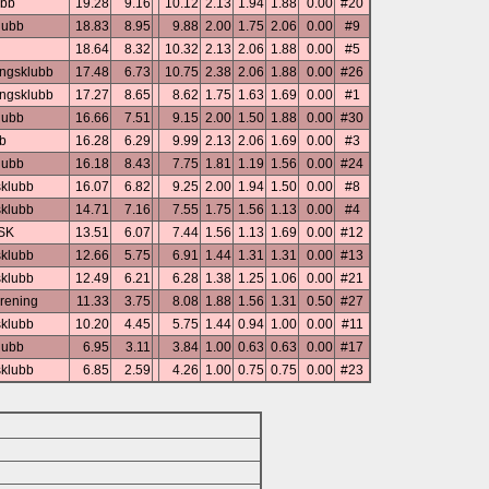
ubb
19.28
9.16
10.12
2.13
1.94
1.88
0.00
#20
lubb
18.83
8.95
9.88
2.00
1.75
2.06
0.00
#9
18.64
8.32
10.32
2.13
2.06
1.88
0.00
#5
ingsklubb
17.48
6.73
10.75
2.38
2.06
1.88
0.00
#26
ingsklubb
17.27
8.65
8.62
1.75
1.63
1.69
0.00
#1
lubb
16.66
7.51
9.15
2.00
1.50
1.88
0.00
#30
bb
16.28
6.29
9.99
2.13
2.06
1.69
0.00
#3
lubb
16.18
8.43
7.75
1.81
1.19
1.56
0.00
#24
sklubb
16.07
6.82
9.25
2.00
1.94
1.50
0.00
#8
sklubb
14.71
7.16
7.55
1.75
1.56
1.13
0.00
#4
 SK
13.51
6.07
7.44
1.56
1.13
1.69
0.00
#12
sklubb
12.66
5.75
6.91
1.44
1.31
1.31
0.00
#13
sklubb
12.49
6.21
6.28
1.38
1.25
1.06
0.00
#21
rening
11.33
3.75
8.08
1.88
1.56
1.31
0.50
#27
sklubb
10.20
4.45
5.75
1.44
0.94
1.00
0.00
#11
lubb
6.95
3.11
3.84
1.00
0.63
0.63
0.00
#17
sklubb
6.85
2.59
4.26
1.00
0.75
0.75
0.00
#23