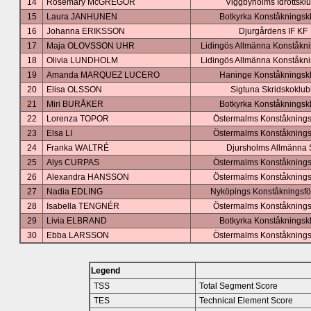
14
Rosemary McGREGOR
Viggbyholms Idrottskl
15
Laura JANHUNEN
Botkyrka Konståkningsk
16
Johanna ERIKSSON
Djurgårdens IF KF
17
Maja OLOVSSON UHR
Lidingös Allmänna Konståkn
18
Olivia LUNDHOLM
Lidingös Allmänna Konståkn
19
Amanda MARQUEZ LUCERO
Haninge Konståkningsk
20
Elisa OLSSON
Sigtuna Skridskoklu
21
Miri BURÅKER
Botkyrka Konståkningsk
22
Lorenza TOPOR
Östermalms Konståkning
23
Elsa LI
Östermalms Konståkning
24
Franka WALTRÉ
Djursholms Allmänna
25
Alys CURPAS
Östermalms Konståkning
26
Alexandra HANSSON
Östermalms Konståkning
27
Nadia EDLING
Nyköpings Konståkningsfö
28
Isabella TENGNÉR
Östermalms Konståkning
29
Livia ELBRAND
Botkyrka Konståkningsk
30
Ebba LARSSON
Östermalms Konståkning
Legend
TSS
Total Segment Score
TES
Technical Element Score