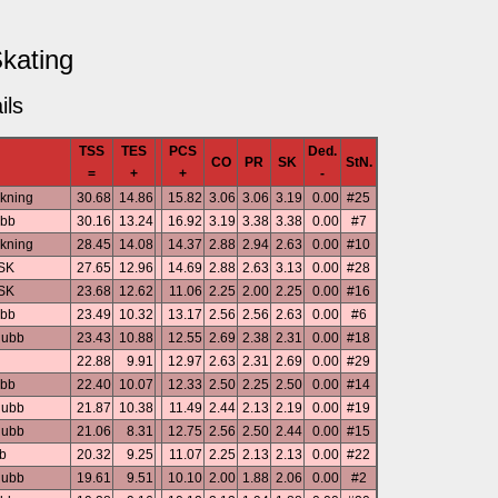
Skating
ils
TSS
TES
PCS
Ded.
CO
PR
SK
StN.
=
+
+
-
kning
30.68
14.86
15.82
3.06
3.06
3.19
0.00
#25
ubb
30.16
13.24
16.92
3.19
3.38
3.38
0.00
#7
kning
28.45
14.08
14.37
2.88
2.94
2.63
0.00
#10
 SK
27.65
12.96
14.69
2.88
2.63
3.13
0.00
#28
 SK
23.68
12.62
11.06
2.25
2.00
2.25
0.00
#16
ubb
23.49
10.32
13.17
2.56
2.56
2.63
0.00
#6
lubb
23.43
10.88
12.55
2.69
2.38
2.31
0.00
#18
22.88
9.91
12.97
2.63
2.31
2.69
0.00
#29
ubb
22.40
10.07
12.33
2.50
2.25
2.50
0.00
#14
lubb
21.87
10.38
11.49
2.44
2.13
2.19
0.00
#19
lubb
21.06
8.31
12.75
2.56
2.50
2.44
0.00
#15
bb
20.32
9.25
11.07
2.25
2.13
2.13
0.00
#22
lubb
19.61
9.51
10.10
2.00
1.88
2.06
0.00
#2