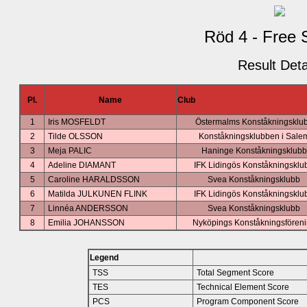
Röd 4 - Free 
Result Deta
Pl.
Name
Club
1
Iris MOSFELDT
Östermalms Konståkningsklu
2
Tilde OLSSON
Konståkningsklubben i Sale
3
Meja PALIC
Haninge Konståkningsklubb
4
Adeline DIAMANT
IFK Lidingös Konståkningsklu
5
Caroline HARALDSSON
Svea Konståkningsklubb
6
Matilda JULKUNEN FLINK
IFK Lidingös Konståkningsklu
7
Linnéa ANDERSSON
Svea Konståkningsklubb
8
Emilia JOHANSSON
Nyköpings Konståkningsfören
Legend
TSS
Total Segment Score
TES
Technical Element Score
PCS
Program Component Score