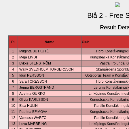
Blå 2 - Free 
Result Deta
Pl.
Name
Club
1
Milginta BUTKUTÉ
Tibro Konståkningsk
2
Meja LINDH
Kungsbacka Konståknin
3
Lykke STENSTRÖM
Västra Frölunda K
4
Wally SVEDHOLM TORGERSSON
Skärgårdens Sportkl
5
Idun PERSSON
Göteborgs Team o Konståkn
6
Sara TORESSON
Tibro Konståkningsk
7
Jenna BERGSTRAND
Lerums Konståknings
8
Adelina GURKO
Linköpings Konståknings
9
Olivia KARLSSON
Kungsbacka Konståknin
10
Elsa HULIN
Partille Konståknings
11
Paulina EFIMOVA
Kungsbacka Konståknin
12
Vanessa WARTO
Partille Konståknings
13
Lova MÅRBRING
Linköpings Konståknings