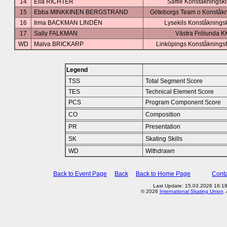
14
Ella RICHTER
Säffle Konståkningsk
15
Ebba MINKKINEN BERGSTRAND
Göteborgs Team o Konståkn
16
Irma BACKMAN LINDÉN
Lysekils Konståknings
17
Sally FALKMAN
Västra Frölunda K
WD
Malva BRICKARP
Linköpings Konståknings
Legend
TSS
Total Segment Score
TES
Technical Element Score
PCS
Program Component Score
CO
Composition
PR
Presentation
SK
Skating Skills
WD
Withdrawn
Back to Event Page
Back
Back to Home Page
Conta
Last Update: 15.03.2026 16:1
© 2026
International Skating Union
.