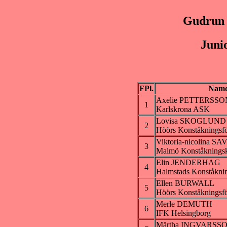
Gudrun 
Juni
FPl.
Nam
Axelie PETTERSSO
1
Karlskrona ASK
Lovisa SKOGLUND
2
Höörs Konståkningsf
Viktoria-nicolina SA
3
Malmö Konståknings
Elin JENDERHAG
4
Halmstads Konståkni
Ellen BURWALL
5
Höörs Konståkningsf
Merle DEMUTH
6
IFK Helsingborg
Märtha INGVARSS