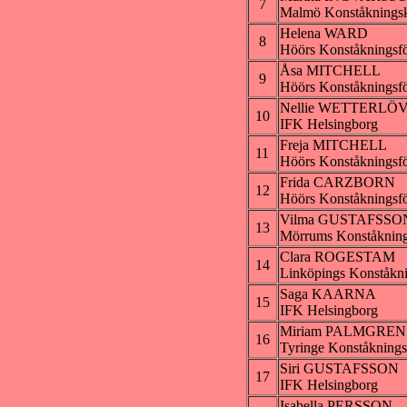
7
Malmö Konståknings
Helena WARD
8
Höörs Konståkningsf
Åsa MITCHELL
9
Höörs Konståkningsf
Nellie WETTERLÖ
10
IFK Helsingborg
Freja MITCHELL
11
Höörs Konståkningsf
Frida CARZBORN
12
Höörs Konståkningsf
Vilma GUSTAFSS
13
Mörrums Konståknin
Clara ROGESTAM
14
Linköpings Konståkni
Saga KAARNA
15
IFK Helsingborg
Miriam PALMGREN
16
Tyringe Konståknings
Siri GUSTAFSSON
17
IFK Helsingborg
Isabella PERSSON