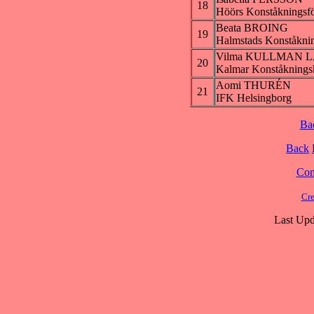
18
Höörs Konståkningsf
Beata BROING
19
Halmstads Konståkni
Vilma KULLMAN 
20
Kalmar Konståknings
Aomi THURÉN
21
IFK Helsingborg
Ba
Back
Cont
Cre
Last Upd