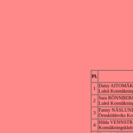
Pl.
Daisy AITOMÄK
1
Luleå Konståknin
Sara RÖNNBER
2
Luleå Konståknin
Fanny NÄSLUN
3
Örnsköldsviks Ko
Hilda VENNST
4
Konståkningsklubb