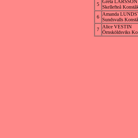
Greta LARSSON
5
Skellefteå Konstå
Amanda LUND
6
Sundsvalls Konst
Alice VESTIN
7
Örnsköldsviks Ko