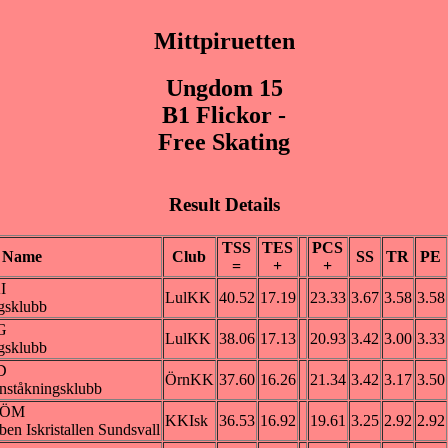
Mittpiruetten
Ungdom 15
B1 Flickor -
Free Skating
Result Details
TSS
TES
PCS
Name
Club
SS
TR
PE
=
+
+
I
LulKK
40.52
17.19
23.33
3.67
3.58
3.58
gsklubb
G
LulKK
38.06
17.13
20.93
3.42
3.00
3.33
gsklubb
D
ÖrnKK
37.60
16.26
21.34
3.42
3.17
3.50
nståkningsklubb
RÖM
KKIsk
36.53
16.92
19.61
3.25
2.92
2.92
en Iskristallen Sundsvall