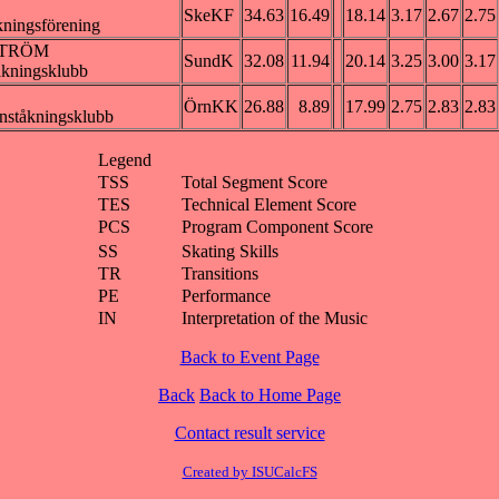
SkeKF
34.63
16.49
18.14
3.17
2.67
2.75
kningsförening
STRÖM
SundK
32.08
11.94
20.14
3.25
3.00
3.17
åkningsklubb
ÖrnKK
26.88
8.89
17.99
2.75
2.83
2.83
nståkningsklubb
Legend
TSS
Total Segment Score
TES
Technical Element Score
PCS
Program Component Score
SS
Skating Skills
TR
Transitions
PE
Performance
IN
Interpretation of the Music
Back to Event Page
Back
Back to Home Page
Contact result service
Created by ISUCalcFS