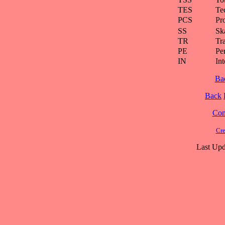
TES
Te
PCS
Pr
SS
Ska
TR
Tra
PE
Pe
IN
Int
Ba
Back
Cont
Cre
Last Upd