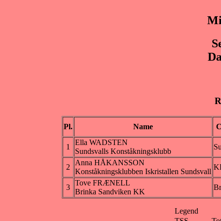
Mi
S
Da
R
Pl.
Name
C
Ella WADSTEN
1
S
Sundsvalls Konståkningsklubb
Anna HÅKANSSON
2
K
Konståkningsklubben Iskristallen Sundsvall
Tove FRÆNELL
3
B
Brinka Sandviken KK
Legend
TSS
To