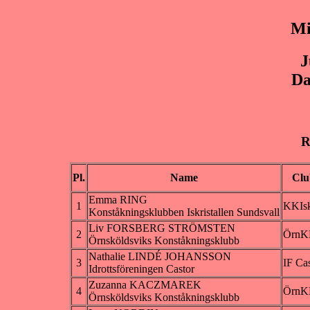
Mi
J
Da
R
Pl.
Name
Clu
Emma RING
1
KKIs
Konståkningsklubben Iskristallen Sundsvall
Liv FORSBERG STRÖMSTEN
2
Örn
Örnsköldsviks Konståkningsklubb
Nathalie LINDÉ JOHANSSON
3
IF Ca
Idrottsföreningen Castor
Zuzanna KACZMAREK
4
Örn
Örnsköldsviks Konståkningsklubb