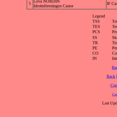
Lova NORDIN
5
IF Ca
Idrottsföreningen Castor
Legend
TSS
To
TES
Te
PCS
Pr
SS
Ska
TR
Tra
PE
Pe
CO
Co
IN
Int
Ba
Back
Cont
Cre
Last Upd