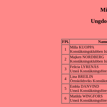
Mi
Ungdo
FPl.
Nam
Milla KUOPPA
1
Konståkningsklubben Isk
Majken NORDBERG
2
Konståkningsklubben Isk
Felicia LYRENÄS
3
Umeå Konståkningsföre
Lina BREILIN
4
Örnsköldsviks Konståkn
Embla DANVIND
5
Umeå Konståkningsföre
Matilda WINGFORS
6
Umeå Konståkningsföre