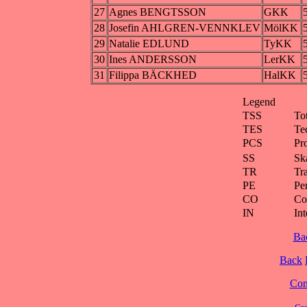
27
Agnes BENGTSSON
GKK
28
Josefin AHLGREN-VENNKLEV
MölKK
29
Natalie EDLUND
TyKK
30
Ines ANDERSSON
LerKK
31
Filippa BÄCKHED
HalKK
Legend
TSS
To
TES
Te
PCS
Pr
SS
Ska
TR
Tra
PE
Pe
CO
Co
IN
Int
Ba
Back
Cont