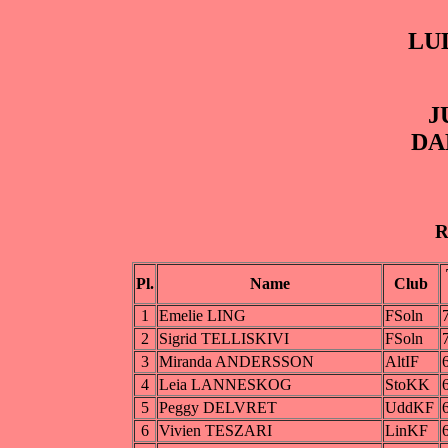
LU
J
DA
R
Pl.
Name
Club
1
Emelie LING
FSoln
2
Sigrid TELLISKIVI
FSoln
3
Miranda ANDERSSON
AltIF
4
Leia LANNESKOG
StoKK
5
Peggy DELVRET
UddKF
6
Vivien TESZARI
LinKF