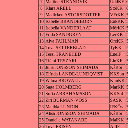
7
Martine STRANDVIK
UddKF
8
Klara ARELL
StoKK
9
Madicken ASTORSDOTTER
VFrKK
10
Isabelle BRANDEBORN
EnkKK
11
Isabella VANDERLAAT
MörKK
12
Frida SANDGREN
LerKK
13
Alva FAHLMAN
ÖreKK
14
Tova SETTERBLAD
TyKK
15
Tessi TRANEHED
EneIF
16
Tifani TESZARI
LinKF
17
Julia JONSSON-SHIMADA
KåBor
18
Elfrida LANDE-LUNDQVIST
KKSun
19
Wilma BROVALL
KunKK
20
Saga HOLMBERG
MarKK
21
Sofia ABRAHAMSSON
KKSol
22
Ziri BURMAN-VOSS
SASK
23
Matilda LUNDIN
IFKÖs
24
Alisa JONSSON-SHIMADA
KåBor
25
Daniella WATANABE
MalKK
26
Tuva FRISÉN
AltIF