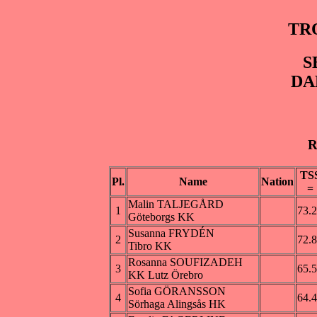
TR
S
DA
R
TS
Pl.
Name
Nation
=
Malin TALJEGÅRD
1
73.
Göteborgs KK
Susanna FRYDÉN
2
72.
Tibro KK
Rosanna SOUFIZADEH
3
65.
KK Lutz Örebro
Sofia GÖRANSSON
4
64.
Sörhaga Alingsås HK