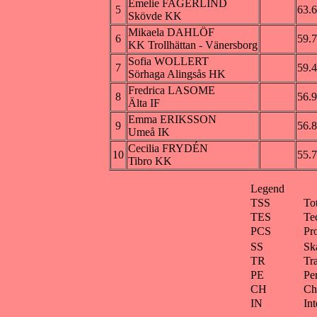
Emelie FAGERLIND
5
63.
Skövde KK
Mikaela DAHLÖF
6
59.
KK Trollhättan - Vänersborg
Sofia WOLLERT
7
59.
Sörhaga Alingsås HK
Fredrica LASOME
8
56.
Älta IF
Emma ERIKSSON
9
56.
Umeå IK
Cecilia FRYDÉN
10
55.
Tibro KK
Legend
TSS
To
TES
Te
PCS
Pr
SS
Ska
TR
Tra
PE
Pe
CH
Ch
IN
Int