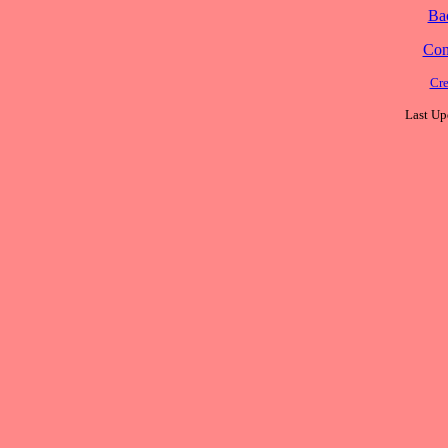
Ba
Cont
Cre
Last Up