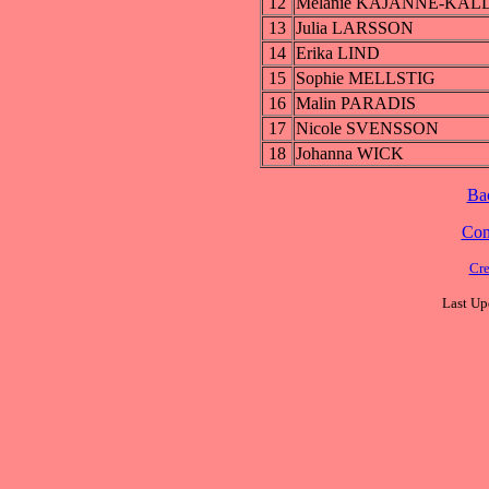
12
Melanie KAJANNE-KÄ
13
Julia LARSSON
14
Erika LIND
15
Sophie MELLSTIG
16
Malin PARADIS
17
Nicole SVENSSON
18
Johanna WICK
Ba
Cont
Cre
Last Up